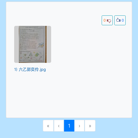
0
0
1) 六乙郭奕伶.jpg
(current)
«
‹
1
›
»