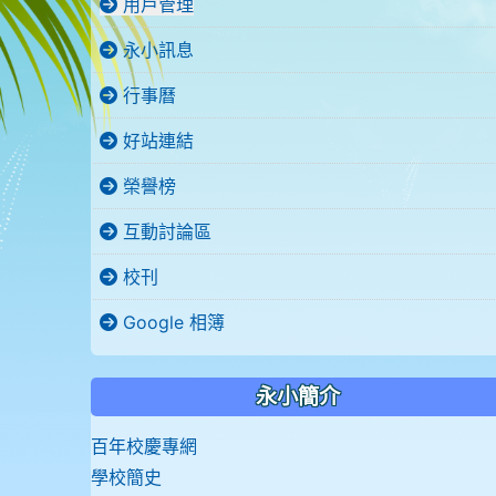
用戶管理
永小訊息
行事曆
好站連結
榮譽榜
互動討論區
校刊
Google 相簿
永小簡介
百年校慶專網
學校簡史